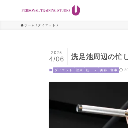
ホーム
ダイエット
2025
洗足池周辺の忙
4/06
2
ダイエット
健康
筋トレ
美容
食事