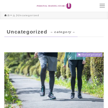
ホーム
Uncategorized
Uncategorized
– category –
Uncategorized