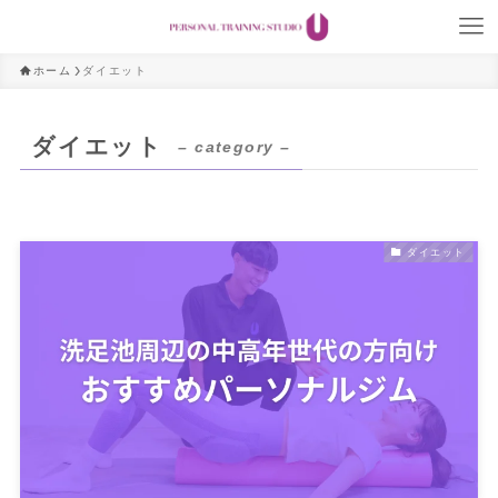
ホーム
ダイエット
ダイエット
– category –
ダイエット