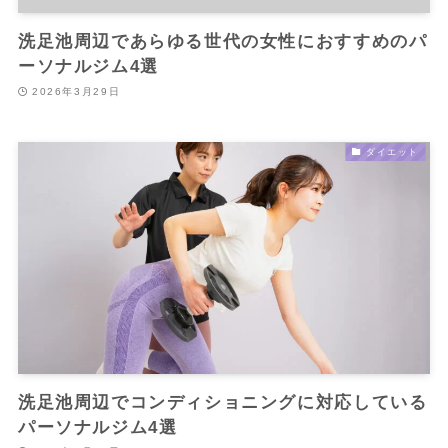
洗足池周辺であらゆる世代の女性におすすめのパ
ーソナルジム4選
2026年3月29日
ダイエット
洗足池周辺でコンディショニングに対応している
パーソナルジム4選