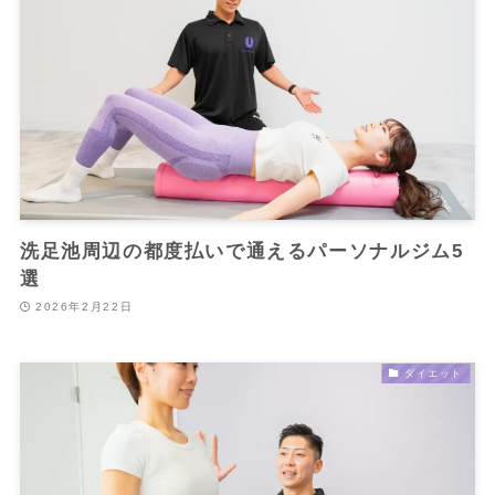
洗足池周辺の都度払いで通えるパーソナルジム5
選
2026年2月22日
ダイエット